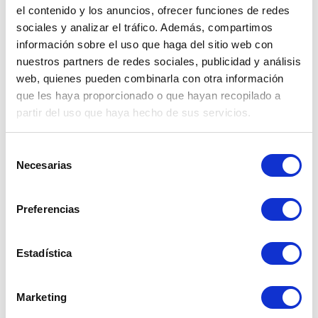
COMUNICADO - CORTE PROGRAMADO
el contenido y los anuncios, ofrecer funciones de redes
DÍA MARTES 07 DE OCTUBRE -
sociales y analizar el tráfico. Además, compartimos
PACOBAMBA
información sobre el uso que haga del sitio web con
nuestros partners de redes sociales, publicidad y análisis
web, quienes pueden combinarla con otra información
04 Oct. 2025
que les haya proporcionado o que hayan recopilado a
Cusco
,
Apurimac
partir del uso que haya hecho de sus servicios.
Selección
Necesarias
de
consentimiento
Preferencias
Estadística
Marketing