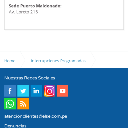
Sede Puerto Maldonado:
Av. Loreto 216
Home
Interrupciones Programadas
Nuestras Redes Sociales
Apurimac
atencionclientes@else.com.pe
Denuncias