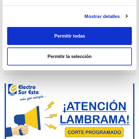
Mostrar detalles
COMUNICADO - CORTE PROGRAMADO
DÍA JUEVES 25 DE SETIEMBRE -
Permitir todas
ABANCAY
Permitir la selección
22 Set. 2025
Apurimac