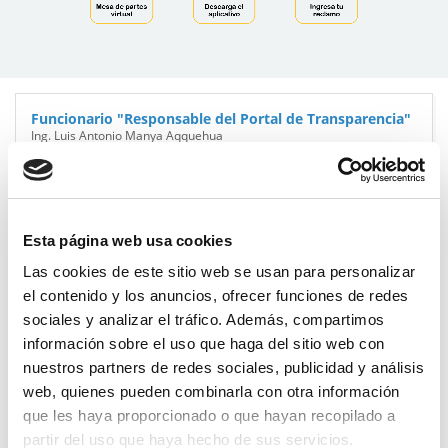
Funcionario "Responsable del Portal de Transparencia"
Ing. Luis Antonio Manya Aqquehua
Email:
lmanya@else.com.pe
Funcionario "Responsable de Entrega de Información"
Ing. Ronald Chacón Rondón
Esta página web usa cookies
Email:
rchacon@else.com.pe
Las cookies de este sitio web se usan para personalizar
el contenido y los anuncios, ofrecer funciones de redes
sociales y analizar el tráfico. Además, compartimos
información sobre el uso que haga del sitio web con
Contactos Administrativos
nuestros partners de redes sociales, publicidad y análisis
web, quienes pueden combinarla con otra información
Mesa de Partes Virtual::
Haga clic
Aquí para acceder
.
que les haya proporcionado o que hayan recopilado a
partir del uso que haya hecho de sus servicios.