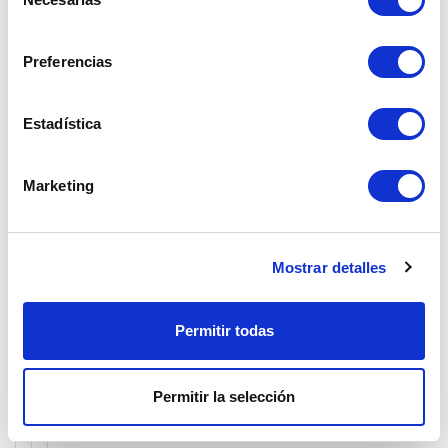
Reporte de Sostenibilidad
de
consentimiento
Contáctenos
Preferencias
Mapa del sitio
Estadística
Contenidos
Registro de Visitas
Marketing
Responsabilidad Social
Bono Electricidad
Mostrar detalles
Culturales
Permitir todas
Medioambientales
Informativas
Permitir la selección
Centros Educativos