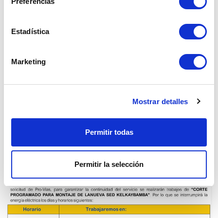
COMUNICADO - CORTE PROGRAMADO
Preferencias
DÍA LUNES 12 DE DICIEMBRE -
QUIQUIJANA
Estadística
09 Dic. 2022
Marketing
Cusco
Mostrar detalles
Permitir todas
Permitir la selección