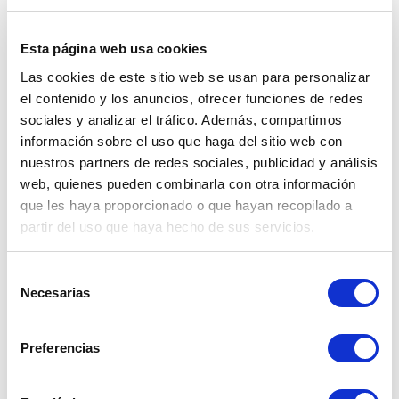
Esta página web usa cookies
Las cookies de este sitio web se usan para personalizar
el contenido y los anuncios, ofrecer funciones de redes
sociales y analizar el tráfico. Además, compartimos
información sobre el uso que haga del sitio web con
nuestros partners de redes sociales, publicidad y análisis
web, quienes pueden combinarla con otra información
que les haya proporcionado o que hayan recopilado a
partir del uso que haya hecho de sus servicios.
Selección
Necesarias
de
COMUNICADO - CORTE PROGRAMADO
consentimiento
DÍA 11 DE MARZO - PACCARITAMBO Y
Preferencias
CCAPI