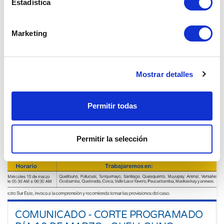
Estadística
08 Mar. 2021
Cusco
Marketing
Mostrar detalles
Permitir todas
Permitir la selección
COMUNICADO - CORTE PROGRAMADO