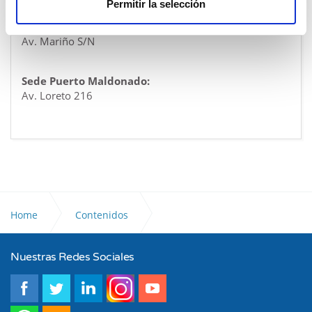
Permitir la selección
Sede Abancay:
Av. Mariño S/N
Sede Puerto Maldonado:
Av. Loreto 216
Home
Contenidos
Nuestras Redes Sociales
Compras Corporativas FONAFE