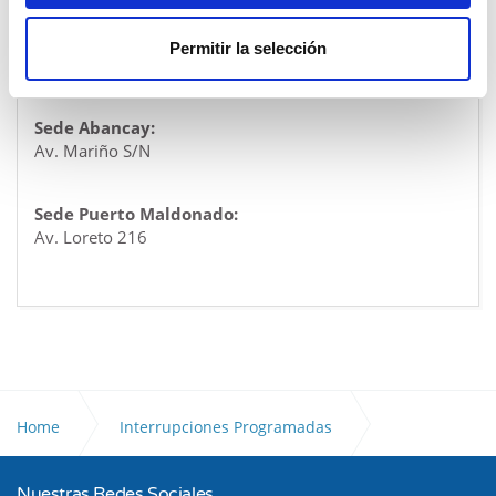
Sede Principal Cusco:
Permitir la selección
Av. Sucre 400. Santiago
Sede Abancay:
Av. Mariño S/N
Sede Puerto Maldonado:
Av. Loreto 216
Home
Interrupciones Programadas
Nuestras Redes Sociales
CORTE DE ENERGIA DEL 27 DE DICIEMBRE -