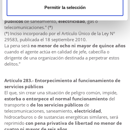
9.
Sobre bienes que forman parte
de la infraestructura o
Permitir la selección
instalaciones de transporte de uso público, de sus equipos o
elementos de seguridad, o de
prestación de servicios
públicos
de saneamiento,
electricidad
, gas o
telecomunicaciones." (*)
(*) Inciso incorporado por el Artículo Único de la Ley N°
29583, publicada el 18 septiembre 2010.
La pena será
no menor de ocho ni mayor de quince años
cuando el agente actúa en calidad de jefe, cabecilla o
dirigente de una organización destinada a perpetrar estos
delitos.”
Artículo 283.- Entorpecimiento al funcionamiento de
servicios públicos
El que, sin crear una situación de peligro común, impide,
estorba o entorpece el normal funcionamiento
del
transporte o
de los servicios públicos
de
telecomunicaciones, saneamiento,
electricidad
,
hidrocarburos o de sustancias energéticas similares, será
reprimido
con pena privativa de libertad no menor de
cuatro ni mayor de seis años
.