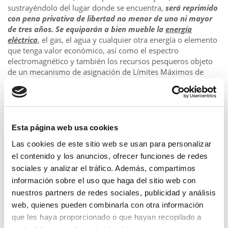
sustrayéndolo del lugar donde se encuentra,
será reprimido
con pena privativa de libertad no menor de uno ni mayor
de tres años. Se equiparán a bien mueble la
energía
eléctrica
, el gas, el agua y cualquier otra energía o elemento
que tenga valor económico, así como el espectro
electromagnético y también los recursos pesqueros objeto
de un mecanismo de asignación de Límites Máximos de
Captura por Embarcación.
Artículo 186.- Hurto agravado
El agente será reprimido con
pena privativa de libertad
Esta página web usa cookies
no menor de tres ni mayor de seis años
si el hurto es
cometido:
Las cookies de este sitio web se usan para personalizar
1.
En casa habitada
.
el contenido y los anuncios, ofrecer funciones de redes
2.
Durante la noche
.
sociales y analizar el tráfico. Además, compartimos
3.
Mediante destreza, escalamiento, destrucción o
información sobre el uso que haga del sitio web con
rotura de obstáculos
.
nuestros partners de redes sociales, publicidad y análisis
4. Con ocasión de incendio, inundación, naufragio,
web, quienes pueden combinarla con otra información
calamidad pública o desgracia particular del agraviado.
que les haya proporcionado o que hayan recopilado a
5. Sobre los bienes muebles que forman el equipaje de