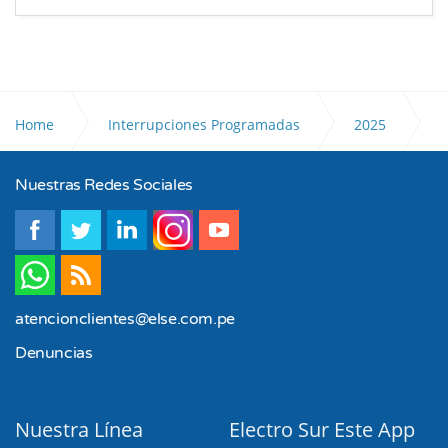
Home
Interrupciones Programadas
2025
Nuestras Redes Sociales
Setiembre
atencionclientes@else.com.pe
Denuncias
Nuestra Línea
Electro Sur Este App